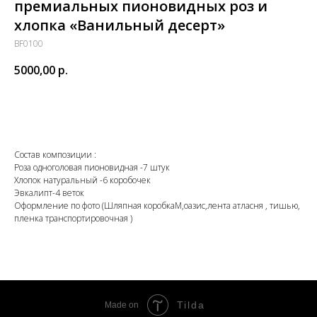
премиальных пионовидных роз и
хлопка «Ванильный десерт»
BF0100
5000,00
р.
Заказать
Состав композиции :
Роза одноголовая пионовидная -7 штук
Хлопок натуральный -6 коробочек
Эвкалипт-4 веток
Оформление по фото (Шляпная коробкаM,оазис,лента атласня , тишью,
пленка транспортировочная )
Tilda
Made on