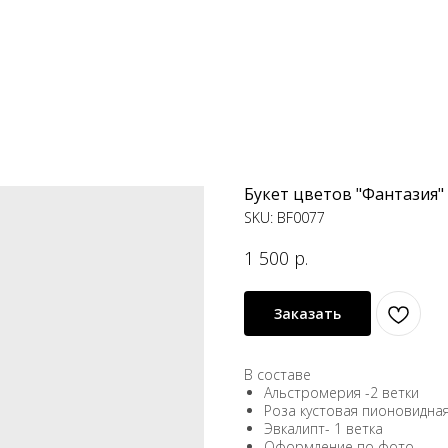
Букет цветов "Фантазия"
SKU:
BF0077
1 500
р.
Заказать
В составе
Альстромерия -2 ветки
Роза кустовая пионовидная
Эвкалипт- 1 ветка
Оформление по фото