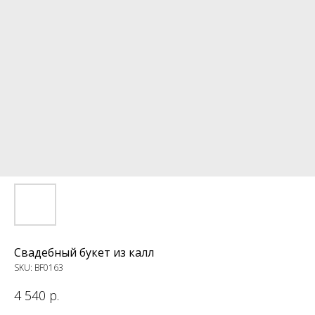
Свадебный букет из калл
SKU:
BF0163
4 540
р.