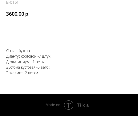
BF0161
3600,00
р.
Заказать
Состав букета :
Диантус сортовой -7 штук
Дельфиниум - 1 ветка
Эустома кустовая -5 веток
Эвкалипт -2 ветки
Tilda
Made on