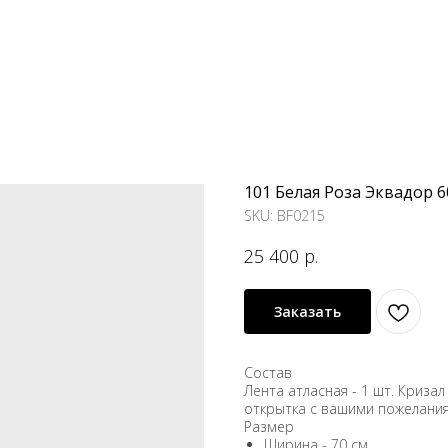
101 Белая Роза Эквадор 6
SKU:
BF0215
25 400
р.
Заказать
Состав
Лента атласная - 1 шт. Кризал 
открытка с вашими пожелания
Размер
Ширина - 70 см