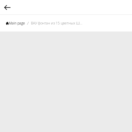
Main page
ВАУ фонтан из 15 цветных Шаров \ гелиевые шары | воздушные шары