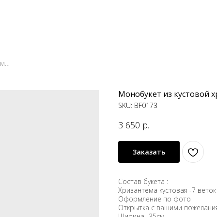
Монобукет из кустовой хризантемы "Доброе утро"
Монобукет из кустовой х
SKU:
BF0173
3 650
р.
Заказать
Состав букета :
Хризантема кустовая -7 веток
Оформление по фото
Открытка с вашими пожелани
Ширина -35см.