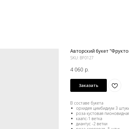
Авторский букет "Фрукто
SKU:
BF0127
4 060
р.
Заказать
В составе букета
орхидея цимбидиум 3 штук
роза кустовая пионовидная
каапс-1 ветка
диантус -2 ветки
роза сортовая -5 штук