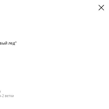
вый лед"
и
-2 ветки