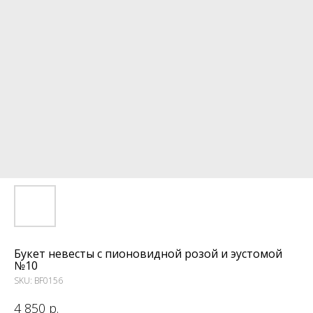
Букет невесты с пионовидной розой и эустомой
№10
SKU:
BF0156
4 850
р.