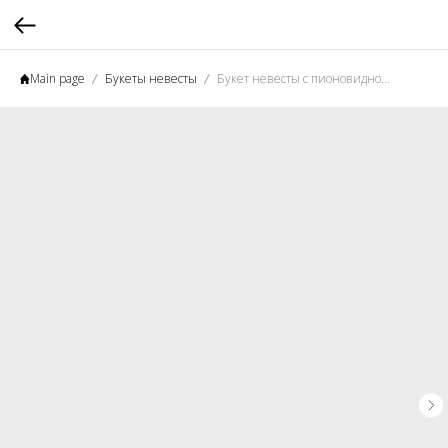
Main page
Букеты невесты
Букет невесты с пионовидной розой и эустомой №10