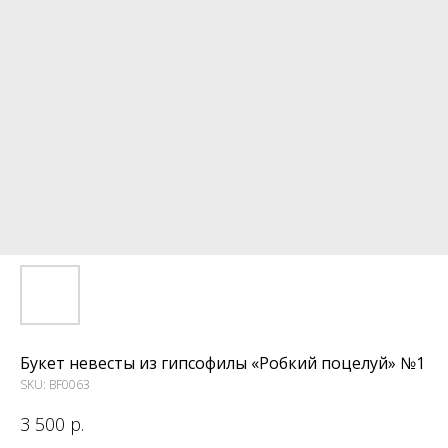
Букет невесты из гипсофилы «Робкий поцелуй» №1
SKU:
BF0063
3 500
р.