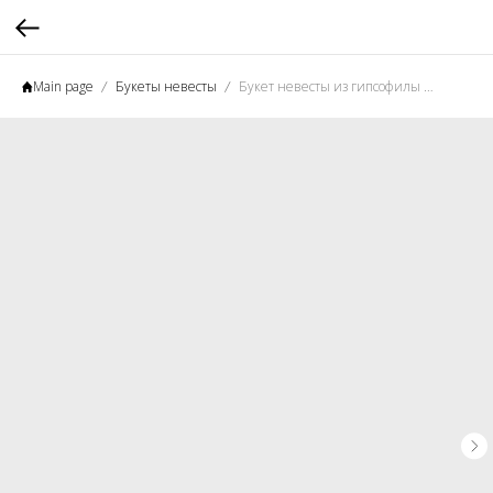
Main page
Букеты невесты
Букет невесты из гипсофилы «Робкий поцелуй» №1