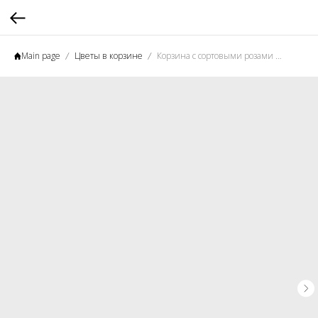
Main page
Цветы в корзине
Корзина с сортовыми розами и диантусами "Очарование"