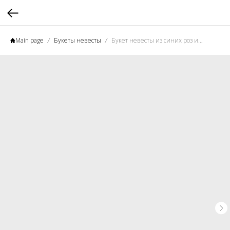
Main page
Букеты невесты
Букет невесты из синих роз и ароматных пионовидных роз №4