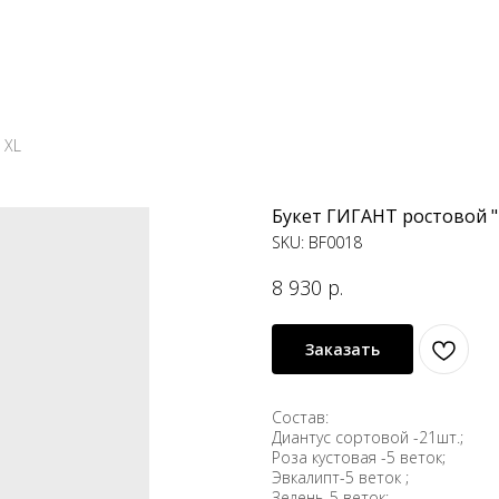
 XL
Букет ГИГАНТ ростовой "
SKU:
BF0018
8 930
р.
Заказать
Состав:
Диантус сортовой -21шт.;
Роза кустовая -5 веток;
Эвкалипт-5 веток ;
Зелень-5 веток;