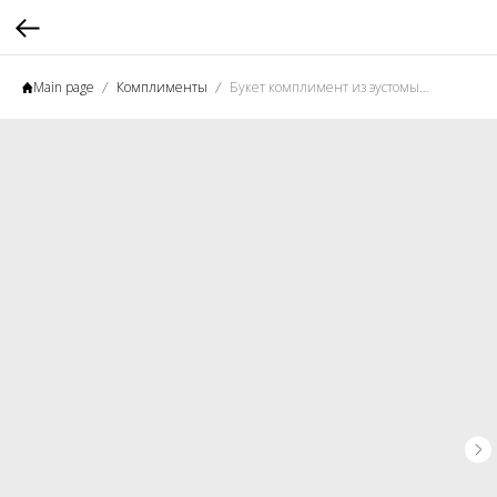
Main page
Комплименты
Букет комплимент из эустомы и пионовидной розы "Моя прелесть"