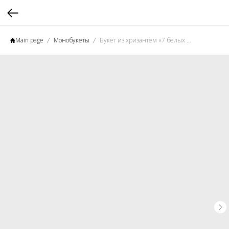
Main page
Монобукеты
Букет из хризантем «7 белых хризантем с эвкалиптом» L