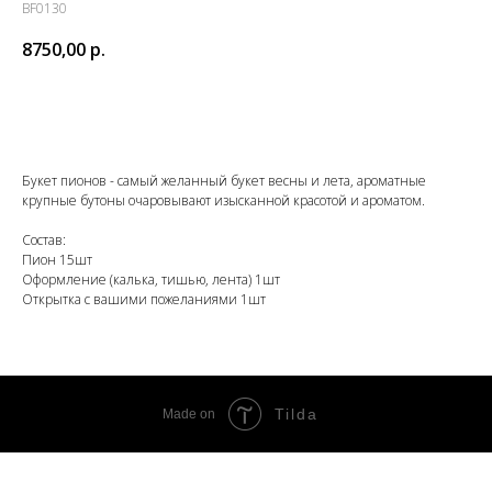
BF0130
8750,00
р.
Заказать
Букет пионов - самый желанный букет весны и лета, ароматные
крупные бутоны очаровывают изысканной красотой и ароматом.
Состав:
Пион 15шт
Оформление (калька, тишью, лента) 1шт
Открытка с вашими пожеланиями 1шт
Tilda
Made on